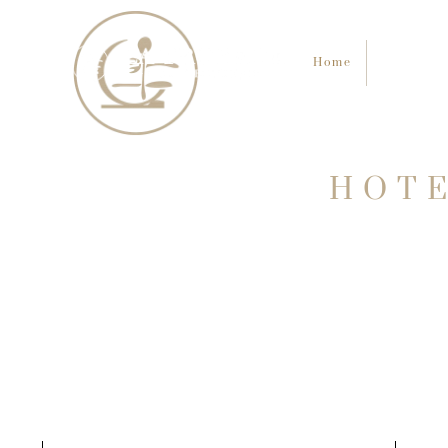
Home
Hab
Home
Habitacio
HOTE