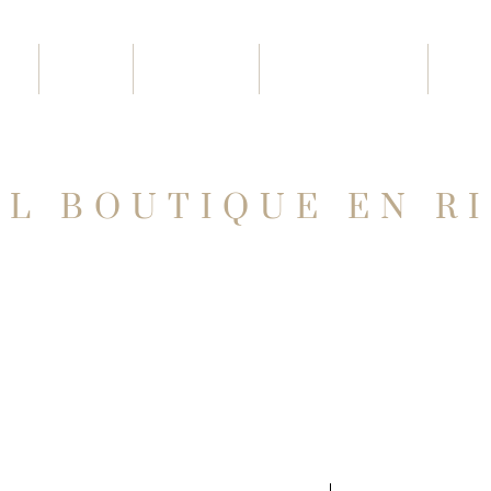
itaciones
Entorno
Gastronomía
Regala La Trobad
nes
Entorno
Gastronomía
Regala La Trobada
Sobre
L BOUTIQUE EN R