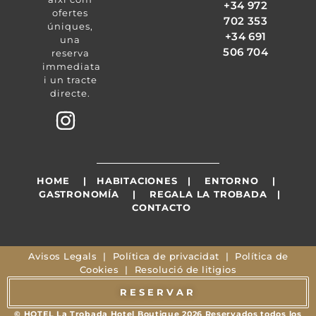
+34 972
ofertes
702 353
úniques,
+34 691
una
506 704
reserva
immediata
i un tracte
directe.
HOME
|
HABITACIONES
|
ENTORNO
|
GASTRONOMÍA
|
REGALA LA TROBADA
|
CONTACTO
Avisos Legals
|
Política de privacidat
|
Política de
Cookies
|
Resolució de litigios
RESERVAR
© HOTEL La Trobada Hotel Boutique 2026 Reservados todos los