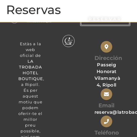
Reservas
RESERVAR
Regala La Trobada
Sobre Nosaltres
Català (Espanya)
RESERVAR
Regala La Trobada
Sobre Nosaltres
Català (Espanya)
Estàs a la
web
oficial de
Dirección
LA
Passeig
TROBADA
Honorat
HOTEL
Vilamanyà
BOUTIQUE
,
a Ripoll.
4, Ripoll
És per
aquest
motiu que
Email
podem
reserva@latroba
oferir-te el
millor
preu
possible,
Teléfono
així com